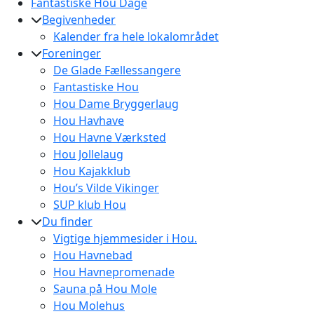
Fantastiske Hou Dage
Begivenheder
Kalender fra hele lokalområdet
Foreninger
De Glade Fællessangere
Fantastiske Hou
Hou Dame Bryggerlaug
Hou Havhave
Hou Havne Værksted
Hou Jollelaug
Hou Kajakklub
Hou’s Vilde Vikinger
SUP klub Hou
Du finder
Vigtige hjemmesider i Hou.
Hou Havnebad
Hou Havnepromenade
Sauna på Hou Mole
Hou Molehus