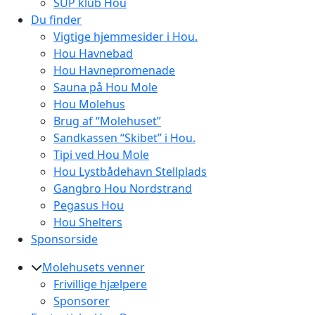
SUP klub Hou
Du finder
Vigtige hjemmesider i Hou.
Hou Havnebad
Hou Havnepromenade
Sauna på Hou Mole
Hou Molehus
Brug af “Molehuset”
Sandkassen “Skibet” i Hou.
Tipi ved Hou Mole
Hou Lystbådehavn Stellplads
Gangbro Hou Nordstrand
Pegasus Hou
Hou Shelters
Sponsorside
Molehusets venner
Frivillige hjælpere
Sponsorer