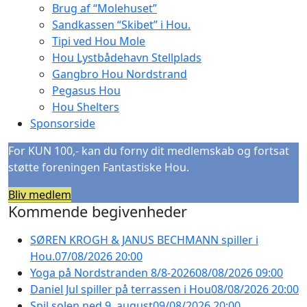
Brug af “Molehuset”
Sandkassen “Skibet” i Hou.
Tipi ved Hou Mole
Hou Lystbådehavn Stellplads
Gangbro Hou Nordstrand
Pegasus Hou
Hou Shelters
Sponsorside
For KUN 100,- kan du forny dit medlemskab og fortsat
støtte foreningen Fantastiske Hou.
Bliv medlem
Kommende begivenheder
SØREN KROGH & JANUS BECHMANN spiller i
Hou.
07/08/2026 20:00
Yoga på Nordstranden 8/8-2026
08/08/2026 09:00
Daniel Jul spiller på terrassen i Hou
08/08/2026 20:00
Spil solen ned 9. august
09/08/2026 20:00