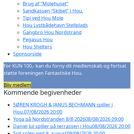
Brug af “Molehuset”
Sandkassen “Skibet” i Hou.
Tipi ved Hou Mole
Hou Lystbådehavn Stellplads
Gangbro Hou Nordstrand
Pegasus Hou
Hou Shelters
Sponsorside
For KUN 100,- kan du forny dit medlemskab og fortsat
støtte foreningen Fantastiske Hou.
Bliv medlem
Kommende begivenheder
SØREN KROGH & JANUS BECHMANN spiller i
Hou.
07/08/2026 20:00
Yoga på Nordstranden 8/8-2026
08/08/2026 09:00
Daniel Jul spiller på terrassen i Hou
08/08/2026 20:00
Spil solen ned 9. august
09/08/2026 20:00