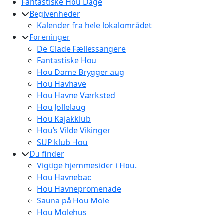
Fantastiske Hou Dage
Begivenheder
Kalender fra hele lokalområdet
Foreninger
De Glade Fællessangere
Fantastiske Hou
Hou Dame Bryggerlaug
Hou Havhave
Hou Havne Værksted
Hou Jollelaug
Hou Kajakklub
Hou’s Vilde Vikinger
SUP klub Hou
Du finder
Vigtige hjemmesider i Hou.
Hou Havnebad
Hou Havnepromenade
Sauna på Hou Mole
Hou Molehus