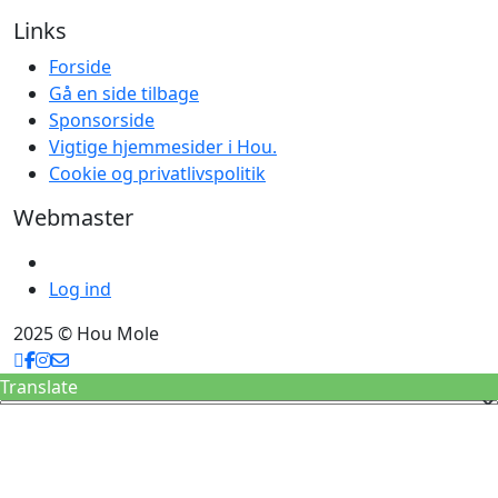
Links
Forside
Gå en side tilbage
Sponsorside
Vigtige hjemmesider i Hou.
Cookie og privatlivspolitik
Webmaster
Log ind
2025 © Hou Mole
Translate