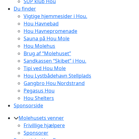
SUP klub Hou
Du finder
Vigtige hjemmesider i Hou.
Hou Havnebad
Hou Havnepromenade
Sauna på Hou Mole
Hou Molehus
Brug af “Molehuset”
Sandkassen “Skibet” i Hou.
Tipi ved Hou Mole
Hou Lystbådehavn Stellplads
Gangbro Hou Nordstrand
Pegasus Hou
Hou Shelters
Sponsorside
Molehusets venner
Frivillige hjælpere
Sponsorer