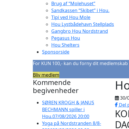
Brug af “Molehuset”
Sandkassen “Skibet” i Hou.
Tipi ved Hou Mole
Hou Lystbådehavn Stellplads
Gangbro Hou Nordstrand
Pegasus Hou
Hou Shelters
Sponsorside
For KUN 100,- kan du forny dit medlemskab 
Bliv medlem
Ho
Kommende
begivenheder
30/
SØREN KROGH & JANUS
Del 
BECHMANN spiller i
KO
Hou.
07/08/2026 20:00
DA
Yoga på Nordstranden 8/8-