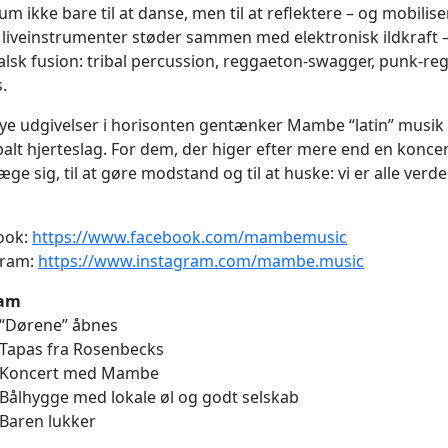
um ikke bare til at danse, men til at reflektere – og mobil
 liveinstrumenter støder sammen med elektronisk ildkraft –
lsk fusion: tribal percussion, reggaeton-swagger, punk-r
.
e udgivelser i horisonten gentænker Mambe “latin” musik 
balt hjerteslag. For dem, der higer efter mere end en koncer
æge sig, til at gøre modstand og til at huske: vi er alle ver
ook:
https://www.facebook.com/mambemusic
gram:
https://www.instagram.com/mambe.music
ram
 “Dørene” åbnes
 Tapas fra Rosenbecks
: Koncert med Mambe
 Bålhygge med lokale øl og godt selskab
 Baren lukker