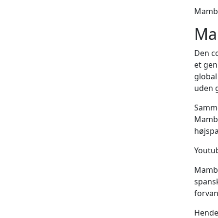
Mambe
Ma
Den co
et gen
global
uden 
Samme
Mambe 
højspæ
Youtu
Mambes
spansk
forvan
Hendes