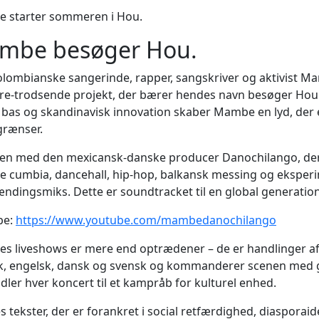
 starter sommeren i Hou.
mbe besøger Hou.
lombianske sangerinde, rapper, sangskriver og aktivist Ma
re-trodsende projekt, der bærer hendes navn besøger Hou.
 bas og skandinavisk innovation skaber Mambe en lyd, der 
grænser.
n med den mexicansk-danske producer Danochilango, der s
cumbia, dancehall, hip-hop, balkansk messing og eksperime
ndingsmiks. Dette er soundtracket til en global generation
be:
https://www.youtube.com/mambedanochilango
 liveshows er mere end optrædener – de er handlinger af
, engelsk, dansk og svensk og kommanderer scenen med gr
dler hver koncert til et kampråb for kulturel enhed.
 tekster, der er forankret i social retfærdighed, diasporaid