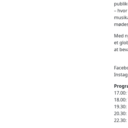
publik
– hvor
musika
mødes
Med ny
et glo
at bev
Faceb
Insta
Prog
17.00:
18.00:
19.30
20.30:
22.30: