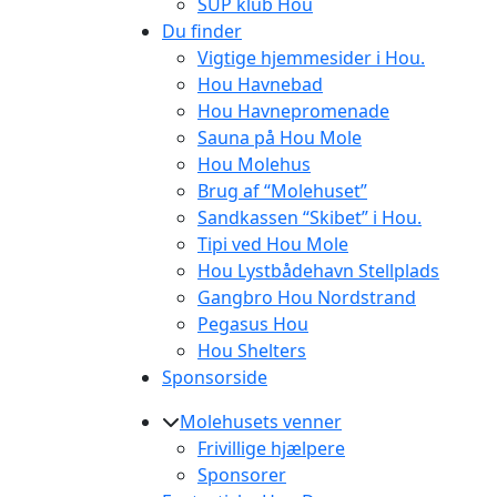
SUP klub Hou
Du finder
Vigtige hjemmesider i Hou.
Hou Havnebad
Hou Havnepromenade
Sauna på Hou Mole
Hou Molehus
Brug af “Molehuset”
Sandkassen “Skibet” i Hou.
Tipi ved Hou Mole
Hou Lystbådehavn Stellplads
Gangbro Hou Nordstrand
Pegasus Hou
Hou Shelters
Sponsorside
Molehusets venner
Frivillige hjælpere
Sponsorer