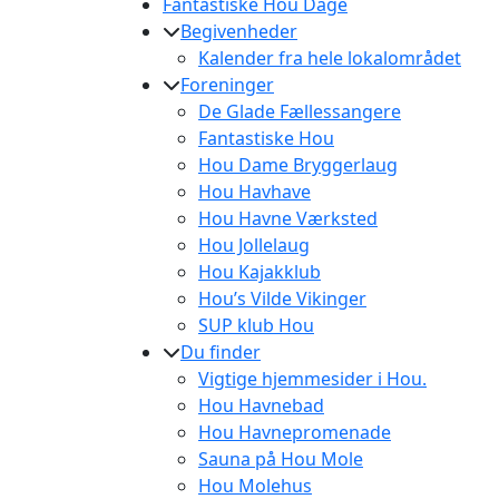
Fantastiske Hou Dage
Begivenheder
Kalender fra hele lokalområdet
Foreninger
De Glade Fællessangere
Fantastiske Hou
Hou Dame Bryggerlaug
Hou Havhave
Hou Havne Værksted
Hou Jollelaug
Hou Kajakklub
Hou’s Vilde Vikinger
SUP klub Hou
Du finder
Vigtige hjemmesider i Hou.
Hou Havnebad
Hou Havnepromenade
Sauna på Hou Mole
Hou Molehus