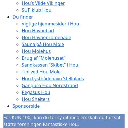
Hou’s Vilde Vikinger
SUP klub Hou
Du finder
Vigtige hjemmesider i Hou.
Hou Havnebad
Hou Havnepromenade
Sauna på Hou Mole
Hou Molehus
Brug af “Molehuset”
Sandkassen “Skibet” i Hou.
Tipi ved Hou Mole
Hou Lystbådehavn Stellplads
Gangbro Hou Nordstrand
Pegasus Hou
Hou Shelters
Sponsorside
For KUN 100,- kan du forny dit medlemskab og fortsat
støtte foreningen Fantastiske Hou.