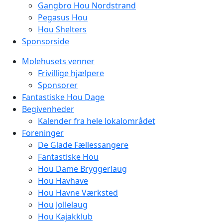
Gangbro Hou Nordstrand
Pegasus Hou
Hou Shelters
Sponsorside
Molehusets venner
Frivillige hjælpere
Sponsorer
Fantastiske Hou Dage
Begivenheder
Kalender fra hele lokalområdet
Foreninger
De Glade Fællessangere
Fantastiske Hou
Hou Dame Bryggerlaug
Hou Havhave
Hou Havne Værksted
Hou Jollelaug
Hou Kajakklub