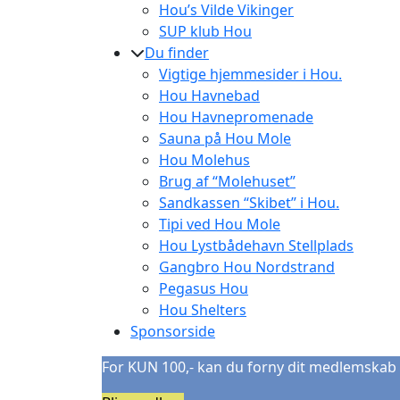
Hou’s Vilde Vikinger
SUP klub Hou
Du finder
Vigtige hjemmesider i Hou.
Hou Havnebad
Hou Havnepromenade
Sauna på Hou Mole
Hou Molehus
Brug af “Molehuset”
Sandkassen “Skibet” i Hou.
Tipi ved Hou Mole
Hou Lystbådehavn Stellplads
Gangbro Hou Nordstrand
Pegasus Hou
Hou Shelters
Sponsorside
For KUN 100,- kan du forny dit medlemskab 