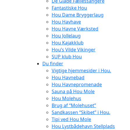
De Glade Fællessangere
Fantastiske Hou
Hou Dame Bryggerlaug
Hou Havhave
Hou Havne Værksted
Hou Jollelaug
Hou Kajakklub
Hou’s Vilde Vikinger
SUP klub Hou
Du finder
Vigtige hjemmesider i Hou.
Hou Havnebad
Hou Havnepromenade
Sauna på Hou Mole
Hou Molehus
Brug af “Molehuset”
Sandkassen “Skibet” i Hou.
Tipi ved Hou Mole
Hou Lystbådehavn Stellplads