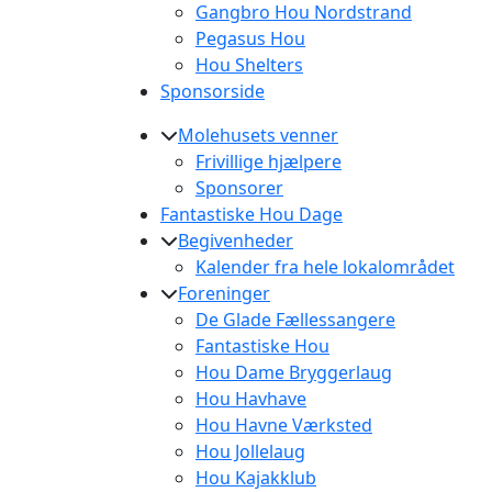
Gangbro Hou Nordstrand
Pegasus Hou
Hou Shelters
Sponsorside
Molehusets venner
Frivillige hjælpere
Sponsorer
Fantastiske Hou Dage
Begivenheder
Kalender fra hele lokalområdet
Foreninger
De Glade Fællessangere
Fantastiske Hou
Hou Dame Bryggerlaug
Hou Havhave
Hou Havne Værksted
Hou Jollelaug
Hou Kajakklub