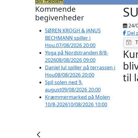
Bliv medlem
SU
Kommende
begivenheder
24/
SØREN KROGH & JANUS
Del 
BECHMANN spiller i
Hou.
07/08/2026 20:00
Kun
Yoga på Nordstranden 8/8-
2026
08/08/2026 09:00
bli
Daniel Jul spiller på terrassen i
til
Hou
08/08/2026 20:00
Spil solen ned 9.
august
09/08/2026 20:00
Kræmmermarked på Molen
10/8-2026
10/08/2026 10:00