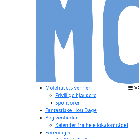
Molehusets venner
Frivillige hjælpere
Sponsorer
Fantastiske Hou Dage
Begivenheder
Kalender fra hele lokalområdet
Foreninger