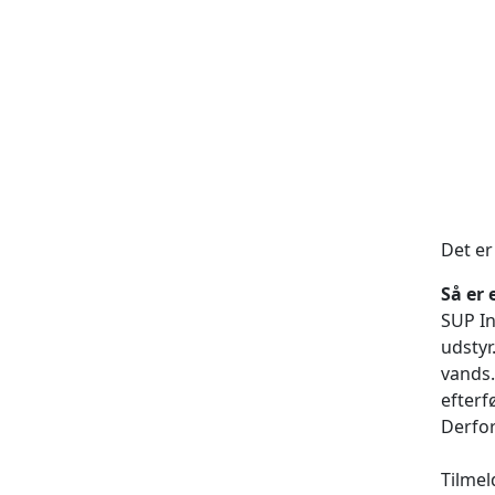
Det er
Så er 
SUP In
udstyr
vands.
efterf
Derfor
Tilmel