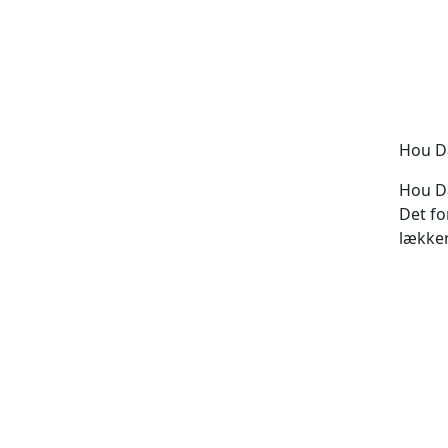
Hou Da
Hou Da
Det fo
lækker