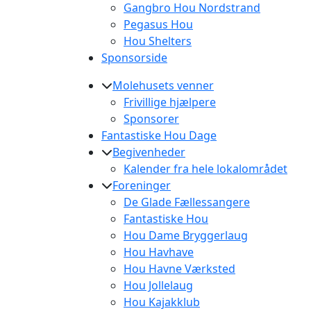
Gangbro Hou Nordstrand
Pegasus Hou
Hou Shelters
Sponsorside
Molehusets venner
Frivillige hjælpere
Sponsorer
Fantastiske Hou Dage
Begivenheder
Kalender fra hele lokalområdet
Foreninger
De Glade Fællessangere
Fantastiske Hou
Hou Dame Bryggerlaug
Hou Havhave
Hou Havne Værksted
Hou Jollelaug
Hou Kajakklub