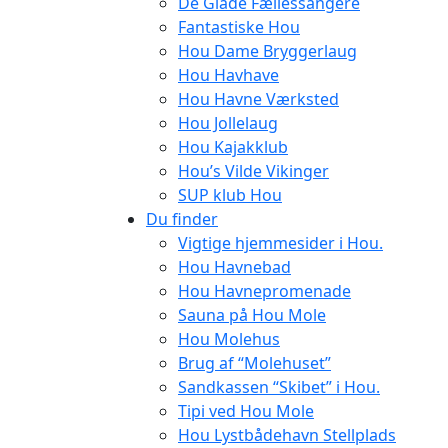
De Glade Fællessangere
Fantastiske Hou
Hou Dame Bryggerlaug
Hou Havhave
Hou Havne Værksted
Hou Jollelaug
Hou Kajakklub
Hou’s Vilde Vikinger
SUP klub Hou
Du finder
Vigtige hjemmesider i Hou.
Hou Havnebad
Hou Havnepromenade
Sauna på Hou Mole
Hou Molehus
Brug af “Molehuset”
Sandkassen “Skibet” i Hou.
Tipi ved Hou Mole
Hou Lystbådehavn Stellplads