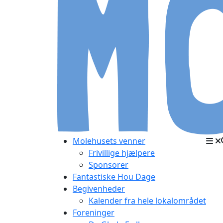
Molehusets venner
Frivillige hjælpere
Sponsorer
Fantastiske Hou Dage
Begivenheder
Kalender fra hele lokalområdet
Foreninger