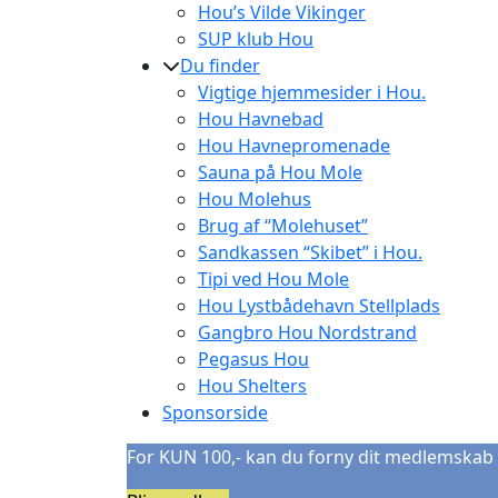
Hou’s Vilde Vikinger
SUP klub Hou
Du finder
Vigtige hjemmesider i Hou.
Hou Havnebad
Hou Havnepromenade
Sauna på Hou Mole
Hou Molehus
Brug af “Molehuset”
Sandkassen “Skibet” i Hou.
Tipi ved Hou Mole
Hou Lystbådehavn Stellplads
Gangbro Hou Nordstrand
Pegasus Hou
Hou Shelters
Sponsorside
For KUN 100,- kan du forny dit medlemskab 