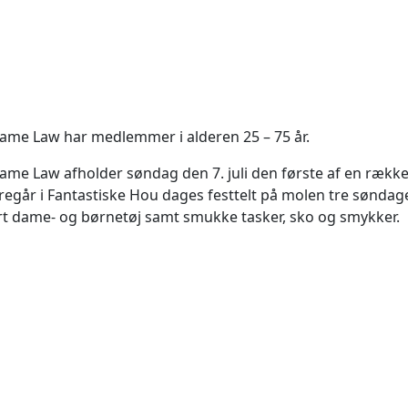
me Law har medlemmer i alderen 25 – 75 år.
me Law afholder søndag den 7. juli den første af en række
regår i Fantastiske Hou dages festtelt på molen tre søndage i
t dame- og børnetøj samt smukke tasker, sko og smykker.