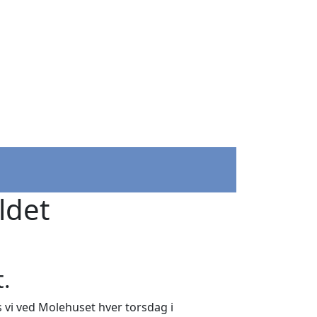
ldet
.
s vi ved Molehuset hver torsdag i