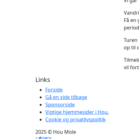
Vi går
Vandri
Få en 
period
Turen 
op til 
Tilmel
vil for
Links
Forside
Gå en side tilbage
Sponsorside
Vigtige hjemmesider i Hou.
Cookie og privatlivspolitik
2025 © Hou Mole