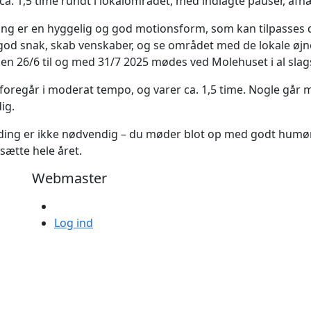
 ca. 1,5 time rundt i lokalområdet, med indlagte pauser, afh
ng er en hyggelig og god motionsform, som kan tilpasses 
god snak, skab venskaber, og se området med de lokale øjne
en 26/6 til og med 31/7 2025 mødes ved Molehuset i al slags v
foregår i moderat tempo, og varer ca. 1,5 time. Nogle går 
dig.
ding er ikke nødvendig – du møder blot op med godt humør. 
tsætte hele året.
Webmaster
Log ind