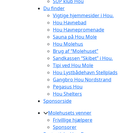
SUP klub Hou
Du finder
Vigtige hjemmesider i Hou.
Hou Havnebad
Hou Havnepromenade
Sauna på Hou Mole
Hou Molehus
Brug af “Molehuset”
Sandkassen “Skibet” i Hou.
Tipi ved Hou Mole
Hou Lystbådehavn Stellplads
Gangbro Hou Nordstrand
Pegasus Hou
Hou Shelters
Sponsorside
Molehusets venner
Frivillige hjælpere
Sponsorer