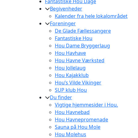
Fantastiske Hou Dage
Begivenheder
Kalender fra hele lokalområdet
Foreninger
De Glade Fællessangere
Fantastiske Hou
Hou Dame Bryggerlaug
Hou Havhave
Hou Havne Værksted
Hou Jollelaug
Hou Kajakklub
Hou’s Vilde Vikinger
SUP klub Hou
Du finder
Vigtige hjemmesider i Hou.
Hou Havnebad
Hou Havnepromenade
Sauna på Hou Mole
Hou Molehus