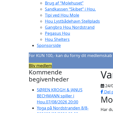
Brug af “Molehuset”
Sandkassen “Skibet” i Hou.
Tipi ved Hou Mole
Hou Lystbådehavn Stellplads
Gangbro Hou Nordstrand
Pegasus Hou
Hou Shelters
Sponsorside
For KUN 100,- kan du forny dit medlemskab 
Bliv medlem
Va
Kommende
begivenheder
24/
SØREN KROGH & JANUS
Del 
BECHMANN spiller i
Mo
Hou.
07/08/2026 20:00
Yoga på Nordstranden 8/8-
Har du