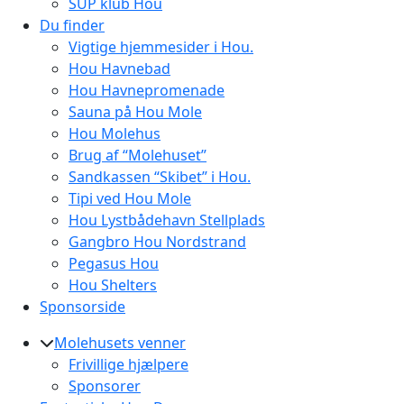
SUP klub Hou
Du finder
Vigtige hjemmesider i Hou.
Hou Havnebad
Hou Havnepromenade
Sauna på Hou Mole
Hou Molehus
Brug af “Molehuset”
Sandkassen “Skibet” i Hou.
Tipi ved Hou Mole
Hou Lystbådehavn Stellplads
Gangbro Hou Nordstrand
Pegasus Hou
Hou Shelters
Sponsorside
Molehusets venner
Frivillige hjælpere
Sponsorer