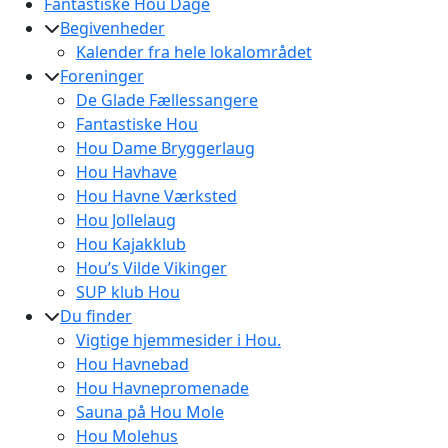
Fantastiske Hou Dage
Begivenheder
Kalender fra hele lokalområdet
Foreninger
De Glade Fællessangere
Fantastiske Hou
Hou Dame Bryggerlaug
Hou Havhave
Hou Havne Værksted
Hou Jollelaug
Hou Kajakklub
Hou’s Vilde Vikinger
SUP klub Hou
Du finder
Vigtige hjemmesider i Hou.
Hou Havnebad
Hou Havnepromenade
Sauna på Hou Mole
Hou Molehus