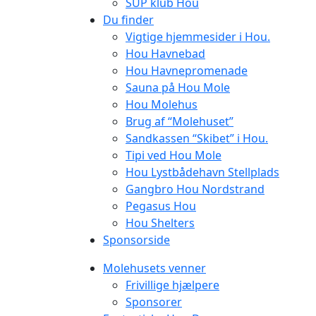
SUP klub Hou
Du finder
Vigtige hjemmesider i Hou.
Hou Havnebad
Hou Havnepromenade
Sauna på Hou Mole
Hou Molehus
Brug af “Molehuset”
Sandkassen “Skibet” i Hou.
Tipi ved Hou Mole
Hou Lystbådehavn Stellplads
Gangbro Hou Nordstrand
Pegasus Hou
Hou Shelters
Sponsorside
Molehusets venner
Frivillige hjælpere
Sponsorer