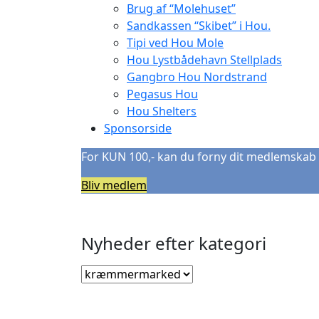
Brug af “Molehuset”
Sandkassen “Skibet” i Hou.
Tipi ved Hou Mole
Hou Lystbådehavn Stellplads
Gangbro Hou Nordstrand
Pegasus Hou
Hou Shelters
Sponsorside
For KUN 100,- kan du forny dit medlemskab 
Bliv medlem
Nyheder efter kategori