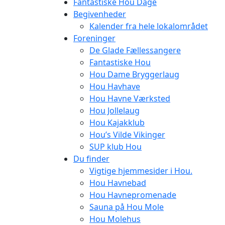
Fantastiske Hou Dage
Begivenheder
Kalender fra hele lokalområdet
Foreninger
De Glade Fællessangere
Fantastiske Hou
Hou Dame Bryggerlaug
Hou Havhave
Hou Havne Værksted
Hou Jollelaug
Hou Kajakklub
Hou’s Vilde Vikinger
SUP klub Hou
Du finder
Vigtige hjemmesider i Hou.
Hou Havnebad
Hou Havnepromenade
Sauna på Hou Mole
Hou Molehus