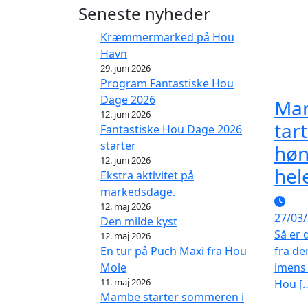
Seneste nyheder
Kræmmermarked på Hou
Havn
29. juni 2026
Program Fantastiske Hou
Dage 2026
Man
12. juni 2026
tar
Fantastiske Hou Dage 2026
starter
høn
12. juni 2026
hele
Ekstra aktivitet på
markedsdage.
12. maj 2026
27/03
Den milde kyst
Så er 
12. maj 2026
fra den
En tur på Puch Maxi fra Hou
imens
Mole
11. maj 2026
Hou [
Mambe starter sommeren i