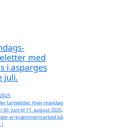
dags-
teletter med
s i asparges
 juli.
/2025
der tarteletter. Hver mandag
 30. juni til 11. august 2025,
 der er kræmmermarked på
…]