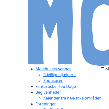
Molehusets venner
Frivillige hjælpere
Sponsorer
Fantastiske Hou Dage
Begivenheder
Kalender fra hele lokalområdet
Foreninger