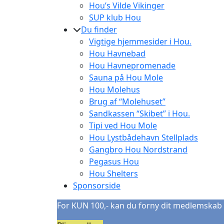
Hou’s Vilde Vikinger
SUP klub Hou
Du finder
Vigtige hjemmesider i Hou.
Hou Havnebad
Hou Havnepromenade
Sauna på Hou Mole
Hou Molehus
Brug af “Molehuset”
Sandkassen “Skibet” i Hou.
Tipi ved Hou Mole
Hou Lystbådehavn Stellplads
Gangbro Hou Nordstrand
Pegasus Hou
Hou Shelters
Sponsorside
For KUN 100,- kan du forny dit medlemskab 