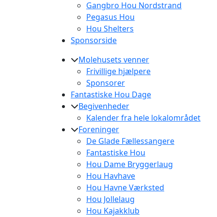
Gangbro Hou Nordstrand
Pegasus Hou
Hou Shelters
Sponsorside
Molehusets venner
Frivillige hjælpere
Sponsorer
Fantastiske Hou Dage
Begivenheder
Kalender fra hele lokalområdet
Foreninger
De Glade Fællessangere
Fantastiske Hou
Hou Dame Bryggerlaug
Hou Havhave
Hou Havne Værksted
Hou Jollelaug
Hou Kajakklub