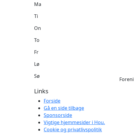
Ma
Ti
On
To
Fr
Lø
Sø
Foreni
Links
Forside
Gå en side tilbage
Sponsorside
Vigtige hjemmesider i Hou.
Cookie og privatlivspolitik