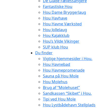
De Glade Fællessangere
Fantastiske Hou
Hou Dame Bryggerlaug
Hou Havhave
Hou Havne Værksted
Hou Jollelaug
Hou Kajakklub
Hou’s Vilde Vikinger
SUP klub Hou
Du finder
Vigtige hjemmesider i Hou.
Hou Havnebad
Hou Havnepromenade
Sauna på Hou Mole
Hou Molehus
Brug af “Molehuset”
Sandkassen “Skibet” i Hou.
Tipi ved Hou Mole
Hou Lystbådehavn Stellplads