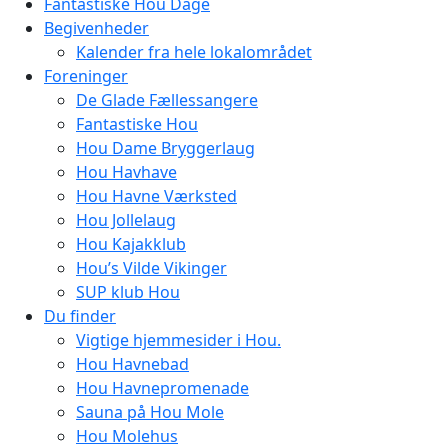
Fantastiske Hou Dage
Begivenheder
Kalender fra hele lokalområdet
Foreninger
De Glade Fællessangere
Fantastiske Hou
Hou Dame Bryggerlaug
Hou Havhave
Hou Havne Værksted
Hou Jollelaug
Hou Kajakklub
Hou’s Vilde Vikinger
SUP klub Hou
Du finder
Vigtige hjemmesider i Hou.
Hou Havnebad
Hou Havnepromenade
Sauna på Hou Mole
Hou Molehus