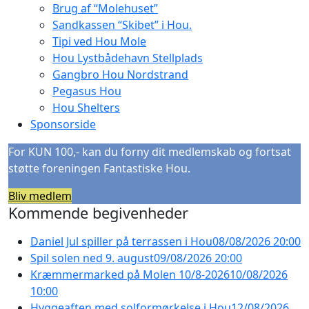
Brug af “Molehuset”
Sandkassen “Skibet” i Hou.
Tipi ved Hou Mole
Hou Lystbådehavn Stellplads
Gangbro Hou Nordstrand
Pegasus Hou
Hou Shelters
Sponsorside
For KUN 100,- kan du forny dit medlemskab og fortsat
støtte foreningen Fantastiske Hou.
Bliv medlem
Kommende begivenheder
Daniel Jul spiller på terrassen i Hou
08/08/2026 20:00
Spil solen ned 9. august
09/08/2026 20:00
Kræmmermarked på Molen 10/8-2026
10/08/2026
10:00
Hyggeaften med solformørkelse i Hou
12/08/2026