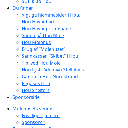
SUP klub Hou
Du finder
Vigtige hjemmesider i Hou.
Hou Havnebad
Hou Havnepromenade
Sauna på Hou Mole
Hou Molehus
Brug af “Molehuset”
Sandkassen “Skibet” i Hou.
Tipi ved Hou Mole
Hou Lystbådehavn Stellplads
Gangbro Hou Nordstrand
Pegasus Hou
Hou Shelters
Sponsorside
Molehusets venner
Frivillige hjælpere
Sponsorer