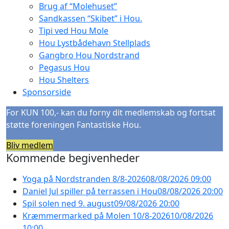
Brug af “Molehuset”
Sandkassen “Skibet” i Hou.
Tipi ved Hou Mole
Hou Lystbådehavn Stellplads
Gangbro Hou Nordstrand
Pegasus Hou
Hou Shelters
Sponsorside
For KUN 100,- kan du forny dit medlemskab og fortsat
støtte foreningen Fantastiske Hou.
Bliv medlem
Kommende begivenheder
Yoga på Nordstranden 8/8-2026
08/08/2026 09:00
Daniel Jul spiller på terrassen i Hou
08/08/2026 20:00
Spil solen ned 9. august
09/08/2026 20:00
Kræmmermarked på Molen 10/8-2026
10/08/2026
10:00