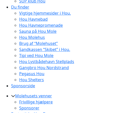
SUP klub Hou
Du finder
Vigtige hjemmesider i Hou.
Hou Havnebad
Hou Havnepromenade
Sauna på Hou Mole
Hou Molehus
Brug af “Molehuset”
Sandkassen “Skibet” i Hou.
Tipi ved Hou Mole
Hou Lystbådehavn Stellplads
Gangbro Hou Nordstrand
Pegasus Hou
Hou Shelters
Sponsorside
Molehusets venner
Frivillige hjælpere
Sponsorer