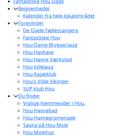
Fantastiske Hou Dage
Begivenheder
Kalender fra hele lokalområdet
Foreninger
De Glade Fællessangere
Fantastiske Hou
Hou Dame Bryggerlaug
Hou Havhave
Hou Havne Værksted
Hou Jollelaug
Hou Kajakklub
Hou’s Vilde Vikinger
SUP klub Hou
Du finder
Vigtige hjemmesider i Hou.
Hou Havnebad
Hou Havnepromenade
Sauna på Hou Mole
Hou Molehus