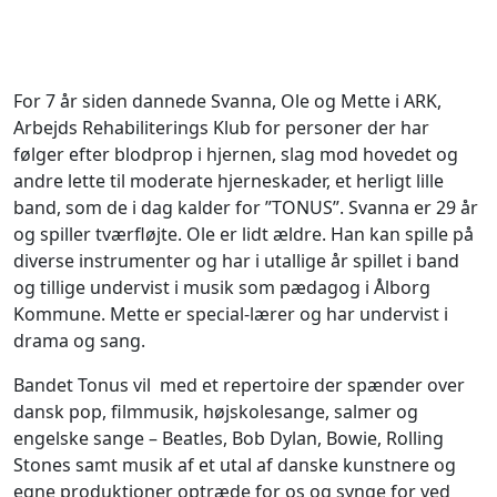
For 7 år siden dannede Svanna, Ole og Mette i ARK,
Arbejds Rehabiliterings Klub for personer der har
følger efter blodprop i hjernen, slag mod hovedet og
andre lette til moderate hjerneskader, et herligt lille
band, som de i dag kalder for ”TONUS”. Svanna er 29 år
og spiller tværfløjte. Ole er lidt ældre. Han kan spille på
diverse instrumenter og har i utallige år spillet i band
og tillige undervist i musik som pædagog i Ålborg
Kommune. Mette er special-lærer og har undervist i
drama og sang.
Bandet Tonus vil med et repertoire der spænder over
dansk pop, filmmusik, højskolesange, salmer og
engelske sange – Beatles, Bob Dylan, Bowie, Rolling
Stones samt musik af et utal af danske kunstnere og
egne produktioner optræde for os og synge for ved