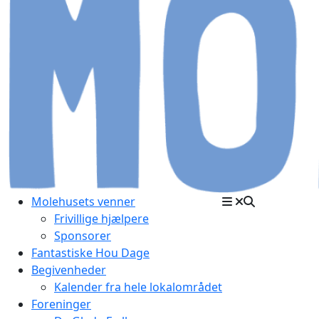
Molehusets venner
Frivillige hjælpere
Sponsorer
Fantastiske Hou Dage
Begivenheder
Kalender fra hele lokalområdet
Foreninger