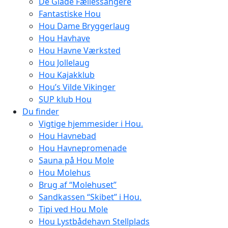
De Glade Fællessangere
Fantastiske Hou
Hou Dame Bryggerlaug
Hou Havhave
Hou Havne Værksted
Hou Jollelaug
Hou Kajakklub
Hou’s Vilde Vikinger
SUP klub Hou
Du finder
Vigtige hjemmesider i Hou.
Hou Havnebad
Hou Havnepromenade
Sauna på Hou Mole
Hou Molehus
Brug af “Molehuset”
Sandkassen “Skibet” i Hou.
Tipi ved Hou Mole
Hou Lystbådehavn Stellplads