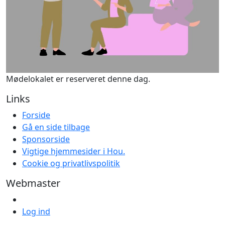
Mødelokalet er reserveret denne dag.
Links
Forside
Gå en side tilbage
Sponsorside
Vigtige hjemmesider i Hou.
Cookie og privatlivspolitik
Webmaster
Log ind