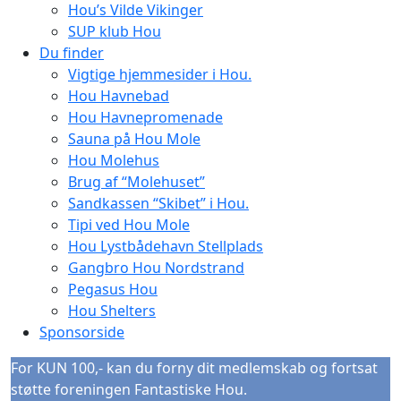
Hou’s Vilde Vikinger
SUP klub Hou
Du finder
Vigtige hjemmesider i Hou.
Hou Havnebad
Hou Havnepromenade
Sauna på Hou Mole
Hou Molehus
Brug af “Molehuset”
Sandkassen “Skibet” i Hou.
Tipi ved Hou Mole
Hou Lystbådehavn Stellplads
Gangbro Hou Nordstrand
Pegasus Hou
Hou Shelters
Sponsorside
For KUN 100,- kan du forny dit medlemskab og fortsat
støtte foreningen Fantastiske Hou.