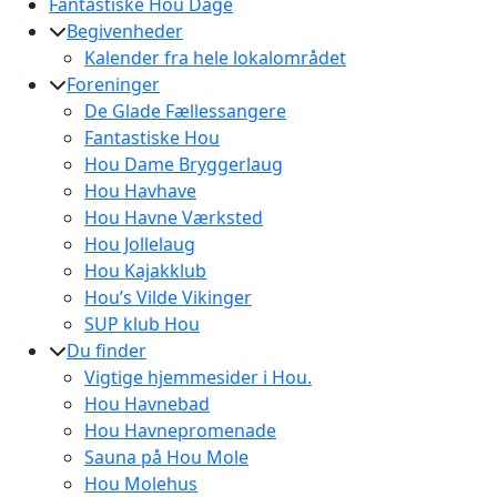
Fantastiske Hou Dage
Begivenheder
Kalender fra hele lokalområdet
Foreninger
De Glade Fællessangere
Fantastiske Hou
Hou Dame Bryggerlaug
Hou Havhave
Hou Havne Værksted
Hou Jollelaug
Hou Kajakklub
Hou’s Vilde Vikinger
SUP klub Hou
Du finder
Vigtige hjemmesider i Hou.
Hou Havnebad
Hou Havnepromenade
Sauna på Hou Mole
Hou Molehus