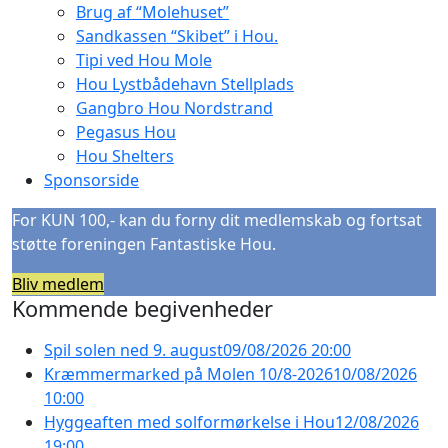
Brug af “Molehuset”
Sandkassen “Skibet” i Hou.
Tipi ved Hou Mole
Hou Lystbådehavn Stellplads
Gangbro Hou Nordstrand
Pegasus Hou
Hou Shelters
Sponsorside
For KUN 100,- kan du forny dit medlemskab og fortsat
støtte foreningen Fantastiske Hou.
Bliv medlem
Kommende begivenheder
Spil solen ned 9. august
09/08/2026 20:00
Kræmmermarked på Molen 10/8-2026
10/08/2026
10:00
Hyggeaften med solformørkelse i Hou
12/08/2026
19:00