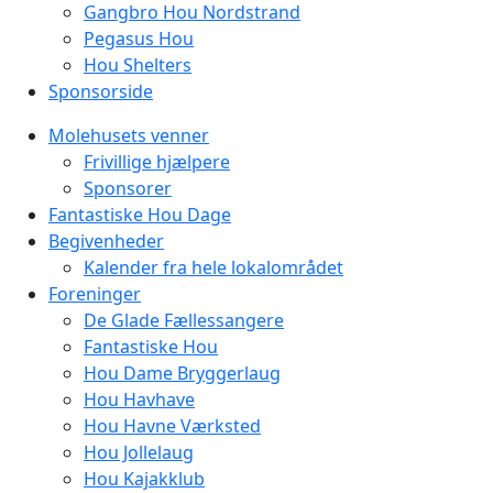
Gangbro Hou Nordstrand
Pegasus Hou
Hou Shelters
Sponsorside
Molehusets venner
Frivillige hjælpere
Sponsorer
Fantastiske Hou Dage
Begivenheder
Kalender fra hele lokalområdet
Foreninger
De Glade Fællessangere
Fantastiske Hou
Hou Dame Bryggerlaug
Hou Havhave
Hou Havne Værksted
Hou Jollelaug
Hou Kajakklub