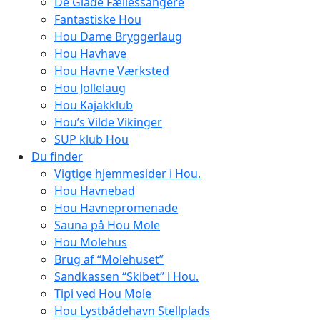
De Glade Fællessangere
Fantastiske Hou
Hou Dame Bryggerlaug
Hou Havhave
Hou Havne Værksted
Hou Jollelaug
Hou Kajakklub
Hou’s Vilde Vikinger
SUP klub Hou
Du finder
Vigtige hjemmesider i Hou.
Hou Havnebad
Hou Havnepromenade
Sauna på Hou Mole
Hou Molehus
Brug af “Molehuset”
Sandkassen “Skibet” i Hou.
Tipi ved Hou Mole
Hou Lystbådehavn Stellplads