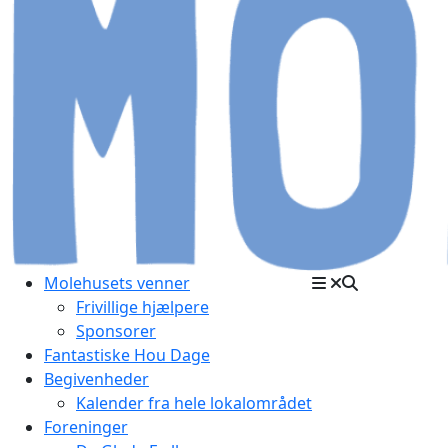
Molehusets venner
Frivillige hjælpere
Sponsorer
Fantastiske Hou Dage
Begivenheder
Kalender fra hele lokalområdet
Foreninger