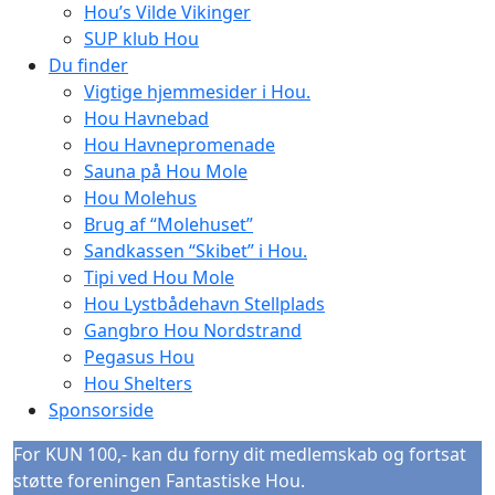
Hou’s Vilde Vikinger
SUP klub Hou
Du finder
Vigtige hjemmesider i Hou.
Hou Havnebad
Hou Havnepromenade
Sauna på Hou Mole
Hou Molehus
Brug af “Molehuset”
Sandkassen “Skibet” i Hou.
Tipi ved Hou Mole
Hou Lystbådehavn Stellplads
Gangbro Hou Nordstrand
Pegasus Hou
Hou Shelters
Sponsorside
For KUN 100,- kan du forny dit medlemskab og fortsat
støtte foreningen Fantastiske Hou.