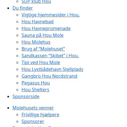
SUP klub Hou
Du finder
Vigtige hjemmesider i Hou.
Hou Havnebad
Hou Havnepromenade
Sauna på Hou Mole
Hou Molehus
Brug af “Molehuset”
Sandkassen “Skibet” i Hou.
Tipi ved Hou Mole
Hou Lystbådehavn Stellplads
Gangbro Hou Nordstrand
Pegasus Hou
Hou Shelters
Sponsorside
Molehusets venner
Frivillige hjælpere
Sponsorer