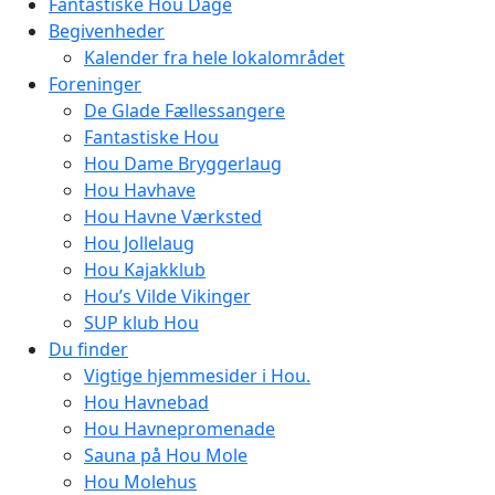
Fantastiske Hou Dage
Begivenheder
Kalender fra hele lokalområdet
Foreninger
De Glade Fællessangere
Fantastiske Hou
Hou Dame Bryggerlaug
Hou Havhave
Hou Havne Værksted
Hou Jollelaug
Hou Kajakklub
Hou’s Vilde Vikinger
SUP klub Hou
Du finder
Vigtige hjemmesider i Hou.
Hou Havnebad
Hou Havnepromenade
Sauna på Hou Mole
Hou Molehus