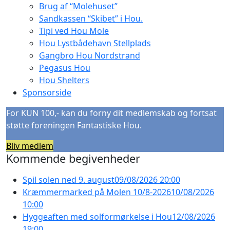
Brug af “Molehuset”
Sandkassen “Skibet” i Hou.
Tipi ved Hou Mole
Hou Lystbådehavn Stellplads
Gangbro Hou Nordstrand
Pegasus Hou
Hou Shelters
Sponsorside
For KUN 100,- kan du forny dit medlemskab og fortsat
støtte foreningen Fantastiske Hou.
Bliv medlem
Kommende begivenheder
Spil solen ned 9. august
09/08/2026 20:00
Kræmmermarked på Molen 10/8-2026
10/08/2026
10:00
Hyggeaften med solformørkelse i Hou
12/08/2026
19:00