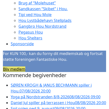
Brug af “Molehuset”
Sandkassen “Skibet” i Hou.
Tipi ved Hou Mole
Hou Lystbådehavn Stellplads
Gangbro Hou Nordstrand
Pegasus Hou
Hou Shelters
Sponsorside
For KUN 100,- kan du forny dit medlemskab og fortsat
støtte foreningen Fantastiske Hou.
Bliv medlem
Kommende begivenheder
SØREN KROGH & JANUS BECHMANN spiller i
Hou.
07/08/2026 20:00
Yoga på Nordstranden 8/8-2026
08/08/2026 09:00
Daniel Jul spiller på terrassen i Hou
08/08/2026 20:00
Spil solen ned 9. august
09/08/2026 20:00