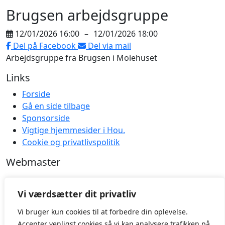
Brugsen arbejdsgruppe
12/01/2026 16:00
–
12/01/2026 18:00
Del på Facebook
Del via mail
Arbejdsgruppe fra Brugsen i Molehuset
Links
Forside
Gå en side tilbage
Sponsorside
Vigtige hjemmesider i Hou.
Cookie og privatlivspolitik
Webmaster
Vi værdsætter dit privatliv
Log ind
Vi bruger kun cookies til at forbedre din oplevelse.
2025 © Hou Mole
Accepter venligst cookies så vi kan analysere trafikken på