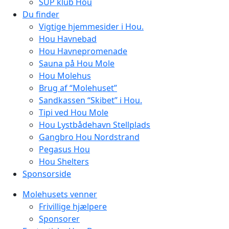
SUP klub Hou
Du finder
Vigtige hjemmesider i Hou.
Hou Havnebad
Hou Havnepromenade
Sauna på Hou Mole
Hou Molehus
Brug af “Molehuset”
Sandkassen “Skibet” i Hou.
Tipi ved Hou Mole
Hou Lystbådehavn Stellplads
Gangbro Hou Nordstrand
Pegasus Hou
Hou Shelters
Sponsorside
Molehusets venner
Frivillige hjælpere
Sponsorer