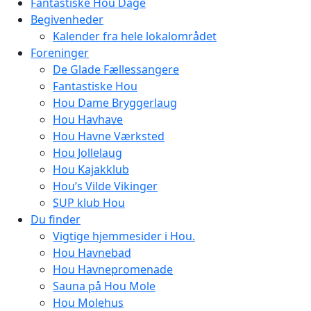
Fantastiske Hou Dage
Begivenheder
Kalender fra hele lokalområdet
Foreninger
De Glade Fællessangere
Fantastiske Hou
Hou Dame Bryggerlaug
Hou Havhave
Hou Havne Værksted
Hou Jollelaug
Hou Kajakklub
Hou’s Vilde Vikinger
SUP klub Hou
Du finder
Vigtige hjemmesider i Hou.
Hou Havnebad
Hou Havnepromenade
Sauna på Hou Mole
Hou Molehus