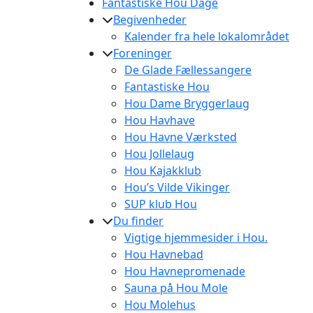
Fantastiske Hou Dage
Begivenheder
Kalender fra hele lokalområdet
Foreninger
De Glade Fællessangere
Fantastiske Hou
Hou Dame Bryggerlaug
Hou Havhave
Hou Havne Værksted
Hou Jollelaug
Hou Kajakklub
Hou’s Vilde Vikinger
SUP klub Hou
Du finder
Vigtige hjemmesider i Hou.
Hou Havnebad
Hou Havnepromenade
Sauna på Hou Mole
Hou Molehus