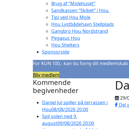
Brug af “Molehuset”
Sandkassen “Skibet” i Hou.
Tipi ved Hou Mole
Hou Lystbådehavn Stellplads
Gangbro Hou Nordstrand
Pegasus Hou
Hou Shelters
Sponsorside
For KUN 100,- kan du forny dit medlemskab 
Bliv medlem
Da
Kommende
begivenheder
29/
Daniel Jul spiller på terrassen i
Del 
Hou
08/08/2026 20:00
Spil solen ned 9.
august
09/08/2026 20:00