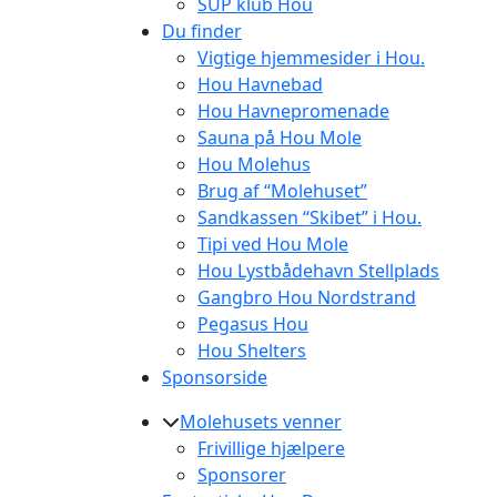
SUP klub Hou
Du finder
Vigtige hjemmesider i Hou.
Hou Havnebad
Hou Havnepromenade
Sauna på Hou Mole
Hou Molehus
Brug af “Molehuset”
Sandkassen “Skibet” i Hou.
Tipi ved Hou Mole
Hou Lystbådehavn Stellplads
Gangbro Hou Nordstrand
Pegasus Hou
Hou Shelters
Sponsorside
Molehusets venner
Frivillige hjælpere
Sponsorer