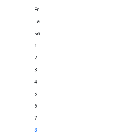
Fr
Lø
Sø
1
2
3
4
5
6
7
8