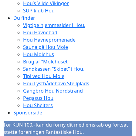
Hou’s Vilde Vikinger
SUP klub Hou
Du finder
Vigtige hjemmesider i Hou.
Hou Havnebad
Hou Havnepromenade
Sauna på Hou Mole
Hou Molehus
Brug af “Molehuset”
Sandkassen “Skibet” i Hou.
Tipi ved Hou Mole
Hou Lystbådehavn Stellplads
Gangbro Hou Nordstrand
Pegasus Hou
Hou Shelters
Sponsorside
For KUN 100,- kan du forny dit medlemskab og fortsat
støtte foreningen Fantastiske Hou.