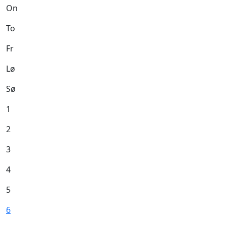
On
To
Fr
Lø
Sø
1
2
3
4
5
6