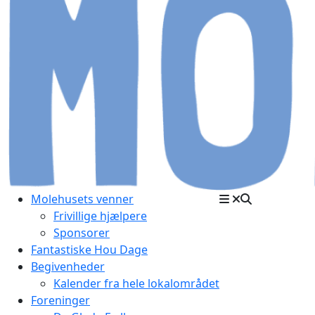
Molehusets venner
Frivillige hjælpere
Sponsorer
Fantastiske Hou Dage
Begivenheder
Kalender fra hele lokalområdet
Foreninger