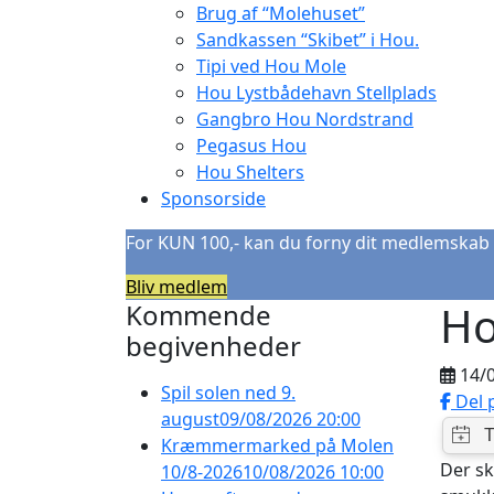
Brug af “Molehuset”
Sandkassen “Skibet” i Hou.
Tipi ved Hou Mole
Hou Lystbådehavn Stellplads
Gangbro Hou Nordstrand
Pegasus Hou
Hou Shelters
Sponsorside
For KUN 100,- kan du forny dit medlemskab 
Bliv medlem
Ho
Kommende
begivenheder
14/
Spil solen ned 9.
Del 
august
09/08/2026 20:00
Kræmmermarked på Molen
Der sk
10/8-2026
10/08/2026 10:00