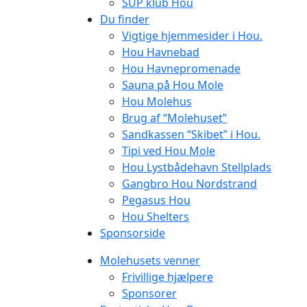
SUP klub Hou
Du finder
Vigtige hjemmesider i Hou.
Hou Havnebad
Hou Havnepromenade
Sauna på Hou Mole
Hou Molehus
Brug af “Molehuset”
Sandkassen “Skibet” i Hou.
Tipi ved Hou Mole
Hou Lystbådehavn Stellplads
Gangbro Hou Nordstrand
Pegasus Hou
Hou Shelters
Sponsorside
Molehusets venner
Frivillige hjælpere
Sponsorer