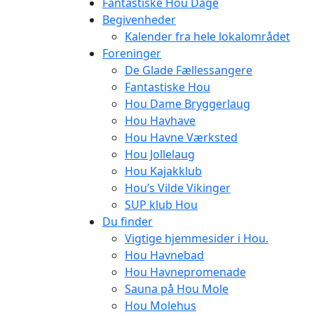
Fantastiske Hou Dage
Begivenheder
Kalender fra hele lokalområdet
Foreninger
De Glade Fællessangere
Fantastiske Hou
Hou Dame Bryggerlaug
Hou Havhave
Hou Havne Værksted
Hou Jollelaug
Hou Kajakklub
Hou’s Vilde Vikinger
SUP klub Hou
Du finder
Vigtige hjemmesider i Hou.
Hou Havnebad
Hou Havnepromenade
Sauna på Hou Mole
Hou Molehus