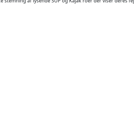
 stemning af lysende SUP og Kajak roer der viser deres fej