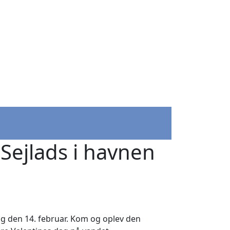
 Sejlads i havnen
g den 14. februar. Kom og oplev den