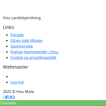
Hou Landsbyordning
Links
Forside
Gå en side tilbage
Sponsorside
Vigtige hjemmesider i Hou.
Cookie og privatlivspolitik
Webmaster
Log ind
2025 © Hou Mole
Translate