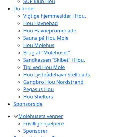
SUP klub Hou
Du finder
Vigtige hjemmesider i Hou.
Hou Havnebad
Hou Havnepromenade
Sauna på Hou Mole
Hou Molehus
Brug af “Molehuset”
Sandkassen “Skibet” i Hou.
Tipi ved Hou Mole
Hou Lystbådehavn Stellplads
Gangbro Hou Nordstrand
Pegasus Hou
Hou Shelters
Sponsorside
Molehusets venner
Frivillige hjælpere
Sponsorer