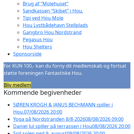
Brug af “Molehuset”
Sandkassen “Skibet” i Hou.
Tipi ved Hou Mole
Hou Lystbådehavn Stellplads
Gangbro Hou Nordstrand
Pegasus Hou
Hou Shelters
Sponsorside
For KUN 100,- kan du forny dit medlemskab og fortsat
støtte foreningen Fantastiske Hou.
Bliv medlem
Kommende begivenheder
SØREN KROGH & JANUS BECHMANN spiller i
Hou.
07/08/2026 20:00
Yoga på Nordstranden 8/8-2026
08/08/2026 09:00
Daniel Jul spiller på terrassen i Hou
08/08/2026 20:00
Spil solen ned 9. august
09/08/2026 20:00