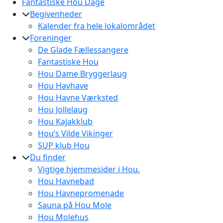
Fantastiske Hou Dage
Begivenheder
Kalender fra hele lokalområdet
Foreninger
De Glade Fællessangere
Fantastiske Hou
Hou Dame Bryggerlaug
Hou Havhave
Hou Havne Værksted
Hou Jollelaug
Hou Kajakklub
Hou’s Vilde Vikinger
SUP klub Hou
Du finder
Vigtige hjemmesider i Hou.
Hou Havnebad
Hou Havnepromenade
Sauna på Hou Mole
Hou Molehus