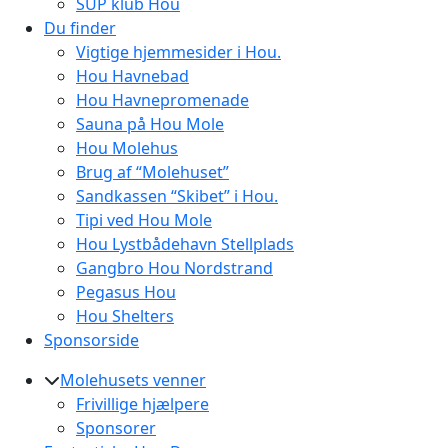
SUP klub Hou
Du finder
Vigtige hjemmesider i Hou.
Hou Havnebad
Hou Havnepromenade
Sauna på Hou Mole
Hou Molehus
Brug af “Molehuset”
Sandkassen “Skibet” i Hou.
Tipi ved Hou Mole
Hou Lystbådehavn Stellplads
Gangbro Hou Nordstrand
Pegasus Hou
Hou Shelters
Sponsorside
Molehusets venner
Frivillige hjælpere
Sponsorer