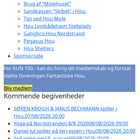
Brug af “Molehuset”
Sandkassen “Skibet” i Hou.
Tipi ved Hou Mole
Hou Lystbådehavn Stellplads
Gangbro Hou Nordstrand
Pegasus Hou
Hou Shelters
Sponsorside
For KUN 100,- kan du forny dit medlemskab og fortsat
støtte foreningen Fantastiske Hou.
Bliv medlem
Kommende begivenheder
SØREN KROGH & JANUS BECHMANN spiller i
Hou.
07/08/2026 20:00
Yoga på Nordstranden 8/8-2026
08/08/2026 09:00
Daniel Jul spiller på terrassen i Hou
08/08/2026 20:00
Spil solen ned 9. august
09/08/2026 20:00