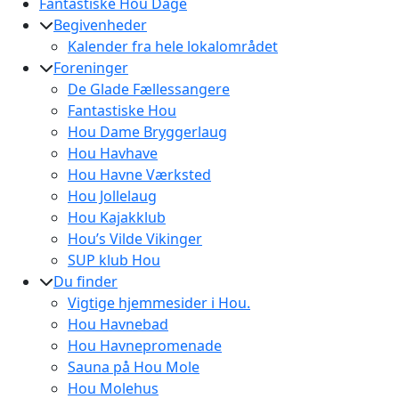
Fantastiske Hou Dage
Begivenheder
Kalender fra hele lokalområdet
Foreninger
De Glade Fællessangere
Fantastiske Hou
Hou Dame Bryggerlaug
Hou Havhave
Hou Havne Værksted
Hou Jollelaug
Hou Kajakklub
Hou’s Vilde Vikinger
SUP klub Hou
Du finder
Vigtige hjemmesider i Hou.
Hou Havnebad
Hou Havnepromenade
Sauna på Hou Mole
Hou Molehus