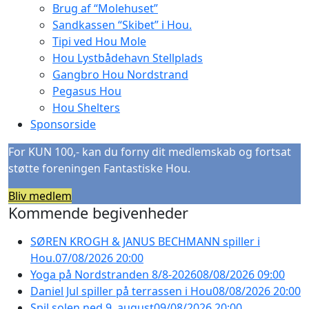
Brug af “Molehuset”
Sandkassen “Skibet” i Hou.
Tipi ved Hou Mole
Hou Lystbådehavn Stellplads
Gangbro Hou Nordstrand
Pegasus Hou
Hou Shelters
Sponsorside
For KUN 100,- kan du forny dit medlemskab og fortsat
støtte foreningen Fantastiske Hou.
Bliv medlem
Kommende begivenheder
SØREN KROGH & JANUS BECHMANN spiller i
Hou.
07/08/2026 20:00
Yoga på Nordstranden 8/8-2026
08/08/2026 09:00
Daniel Jul spiller på terrassen i Hou
08/08/2026 20:00
Spil solen ned 9. august
09/08/2026 20:00