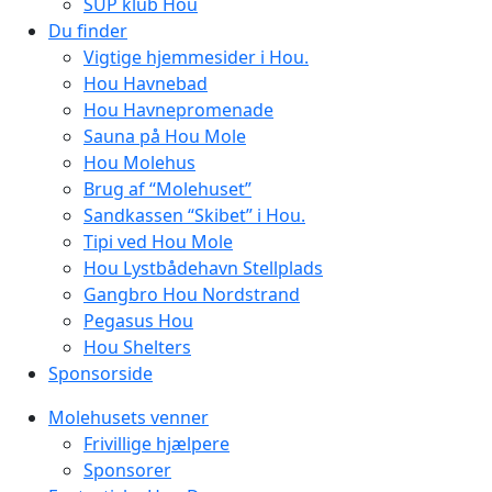
SUP klub Hou
Du finder
Vigtige hjemmesider i Hou.
Hou Havnebad
Hou Havnepromenade
Sauna på Hou Mole
Hou Molehus
Brug af “Molehuset”
Sandkassen “Skibet” i Hou.
Tipi ved Hou Mole
Hou Lystbådehavn Stellplads
Gangbro Hou Nordstrand
Pegasus Hou
Hou Shelters
Sponsorside
Molehusets venner
Frivillige hjælpere
Sponsorer