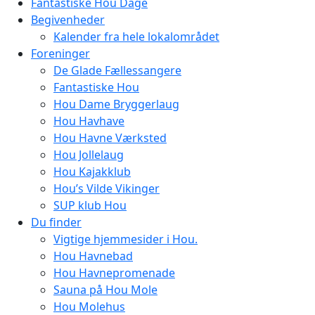
Fantastiske Hou Dage
Begivenheder
Kalender fra hele lokalområdet
Foreninger
De Glade Fællessangere
Fantastiske Hou
Hou Dame Bryggerlaug
Hou Havhave
Hou Havne Værksted
Hou Jollelaug
Hou Kajakklub
Hou’s Vilde Vikinger
SUP klub Hou
Du finder
Vigtige hjemmesider i Hou.
Hou Havnebad
Hou Havnepromenade
Sauna på Hou Mole
Hou Molehus