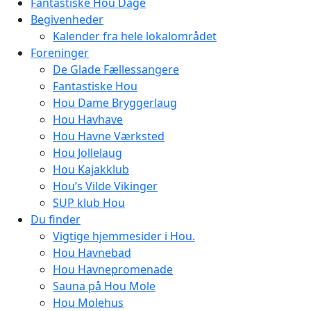
Fantastiske Hou Dage
Begivenheder
Kalender fra hele lokalområdet
Foreninger
De Glade Fællessangere
Fantastiske Hou
Hou Dame Bryggerlaug
Hou Havhave
Hou Havne Værksted
Hou Jollelaug
Hou Kajakklub
Hou’s Vilde Vikinger
SUP klub Hou
Du finder
Vigtige hjemmesider i Hou.
Hou Havnebad
Hou Havnepromenade
Sauna på Hou Mole
Hou Molehus