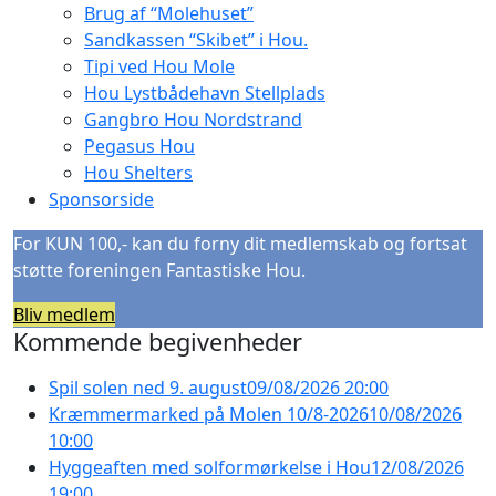
Brug af “Molehuset”
Sandkassen “Skibet” i Hou.
Tipi ved Hou Mole
Hou Lystbådehavn Stellplads
Gangbro Hou Nordstrand
Pegasus Hou
Hou Shelters
Sponsorside
For KUN 100,- kan du forny dit medlemskab og fortsat
støtte foreningen Fantastiske Hou.
Bliv medlem
Kommende begivenheder
Spil solen ned 9. august
09/08/2026 20:00
Kræmmermarked på Molen 10/8-2026
10/08/2026
10:00
Hyggeaften med solformørkelse i Hou
12/08/2026
19:00