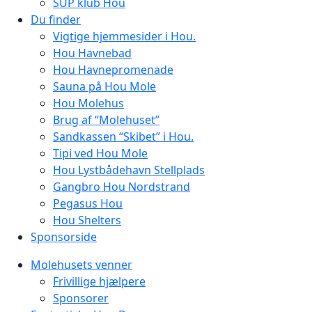
SUP klub Hou
Du finder
Vigtige hjemmesider i Hou.
Hou Havnebad
Hou Havnepromenade
Sauna på Hou Mole
Hou Molehus
Brug af “Molehuset”
Sandkassen “Skibet” i Hou.
Tipi ved Hou Mole
Hou Lystbådehavn Stellplads
Gangbro Hou Nordstrand
Pegasus Hou
Hou Shelters
Sponsorside
Molehusets venner
Frivillige hjælpere
Sponsorer