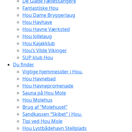
De Glade Fællessangere
Fantastiske Hou
Hou Dame Bryggerlaug
Hou Havhave
Hou Havne Værksted
Hou Jollelaug
Hou Kajakklub
Hou’s Vilde Vikinger
SUP klub Hou
Du finder
Vigtige hjemmesider i Hou.
Hou Havnebad
Hou Havnepromenade
Sauna på Hou Mole
Hou Molehus
Brug af “Molehuset”
Sandkassen “Skibet” i Hou.
Tipi ved Hou Mole
Hou Lystbådehavn Stellplads