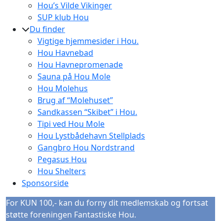
Hou’s Vilde Vikinger
SUP klub Hou
Du finder
Vigtige hjemmesider i Hou.
Hou Havnebad
Hou Havnepromenade
Sauna på Hou Mole
Hou Molehus
Brug af “Molehuset”
Sandkassen “Skibet” i Hou.
Tipi ved Hou Mole
Hou Lystbådehavn Stellplads
Gangbro Hou Nordstrand
Pegasus Hou
Hou Shelters
Sponsorside
For KUN 100,- kan du forny dit medlemskab og fortsat
støtte foreningen Fantastiske Hou.