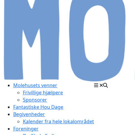
Molehusets venner
Frivillige hjælpere
Sponsorer
Fantastiske Hou Dage
Begivenheder
Kalender fra hele lokalområdet
Foreninger