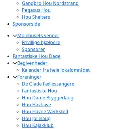
Gangbro Hou Nordstrand
Pegasus Hou
Hou Shelters
Sponsorside
Molehusets venner
Frivillige hjælpere
Sponsorer
Fantastiske Hou Dage
Begivenheder
Kalender fra hele lokalområdet
Foreninger
De Glade Fællessangere
Fantastiske Hou
Hou Dame Bryggerlaug
Hou Havhave
Hou Havne Værksted
Hou Jollelaug
Hou Kajakklub