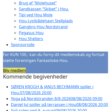
Brug af “Molehuset”
Sandkassen “Skibet” i Hou.
Tipi ved Hou Mole
Hou Lystbådehavn Stellplads
Gangbro Hou Nordstrand
Pegasus Hou
Hou Shelters
Sponsorside
For KUN 100,- kan du forny dit medlemskab og fortsat
støtte foreningen Fantastiske Hou.
Bliv medlem
Kommende begivenheder
SØREN KROGH & JANUS BECHMANN spiller i
Hou.
07/08/2026 20:00
Yoga på Nordstranden 8/8-2026
08/08/2026 09:00
Daniel Jul spiller på terrassen i Hou
08/08/2026 20:00
Spil solen ned 9. august
09/08/2026 20:00