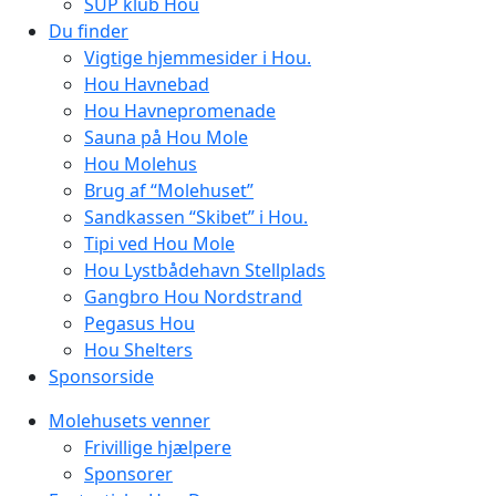
SUP klub Hou
Du finder
Vigtige hjemmesider i Hou.
Hou Havnebad
Hou Havnepromenade
Sauna på Hou Mole
Hou Molehus
Brug af “Molehuset”
Sandkassen “Skibet” i Hou.
Tipi ved Hou Mole
Hou Lystbådehavn Stellplads
Gangbro Hou Nordstrand
Pegasus Hou
Hou Shelters
Sponsorside
Molehusets venner
Frivillige hjælpere
Sponsorer