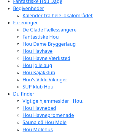
Fantastiske Hou Dage
Begivenheder
Kalender fra hele lokalområdet
Foreninger
De Glade Fællessangere
Fantastiske Hou
Hou Dame Bryggerlaug
Hou Havhave
Hou Havne Værksted
Hou Jollelaug
Hou Kajakklub
Hou’s Vilde Vikinger
SUP klub Hou
Du finder
Vigtige hjemmesider i Hou.
Hou Havnebad
Hou Havnepromenade
Sauna på Hou Mole
Hou Molehus