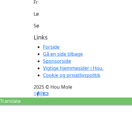
Fr
Lø
Sø
Links
Forside
Gå en side tilbage
Sponsorside
Vigtige hjemmesider i Hou.
Cookie og privatlivspolitik
2025 © Hou Mole
Translate