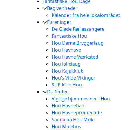
Fantastiske Hou Dage
Begivenheder
Kalender fra hele lokalområdet
Foreninger
De Glade Fællessangere
Fantastiske Hou
Hou Dame Bryggerlaug
Hou Havhave
Hou Havne Værksted
Hou Jollelaug
Hou Kajakklub
Hou’s Vilde Vikinger
SUP klub Hou
Du finder
Vigtige hjemmesider i Hou.
Hou Havnebad
Hou Havnepromenade
Sauna på Hou Mole
Hou Molehus