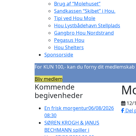
Brug af “Molehuset”
Sandkassen “Skibet” i Hou.
Tipi ved Hou Mole
Hou Lystbådehavn Stellplads
Gangbro Hou Nordstrand
Pegasus Hou
Hou Shelters
Sponsorside
For KUN 100,- kan du forny dit medlemskab 
Bliv medlem
Mo
Kommende
begivenheder
12/
En frisk morgentur
06/08/2026
Del 
08:30
SØREN KROGH & JANUS
BECHMANN spiller i