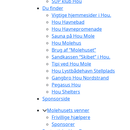
SUP klub Hou
Du finder
Vigtige hjemmesider i Hou.
Hou Havnebad
Hou Havnepromenade
Sauna på Hou Mole
Hou Molehus
Brug af “Molehuset”
Sandkassen “Skibet” i Hou.
Tipi ved Hou Mole
Hou Lystbådehavn Stellplads
Gangbro Hou Nordstrand
Pegasus Hou
Hou Shelters
Sponsorside
Molehusets venner
Frivillige hjælpere
Sponsorer