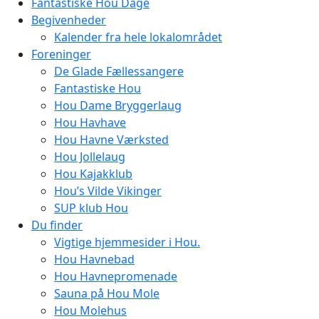
Fantastiske Hou Dage
Begivenheder
Kalender fra hele lokalområdet
Foreninger
De Glade Fællessangere
Fantastiske Hou
Hou Dame Bryggerlaug
Hou Havhave
Hou Havne Værksted
Hou Jollelaug
Hou Kajakklub
Hou’s Vilde Vikinger
SUP klub Hou
Du finder
Vigtige hjemmesider i Hou.
Hou Havnebad
Hou Havnepromenade
Sauna på Hou Mole
Hou Molehus