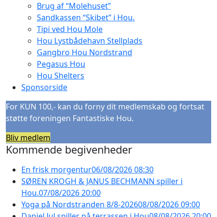
Brug af “Molehuset”
Sandkassen “Skibet” i Hou.
Tipi ved Hou Mole
Hou Lystbådehavn Stellplads
Gangbro Hou Nordstrand
Pegasus Hou
Hou Shelters
Sponsorside
For KUN 100,- kan du forny dit medlemskab og fortsat
støtte foreningen Fantastiske Hou.
Bliv medlem
Kommende begivenheder
En frisk morgentur
06/08/2026 08:30
SØREN KROGH & JANUS BECHMANN spiller i
Hou.
07/08/2026 20:00
Yoga på Nordstranden 8/8-2026
08/08/2026 09:00
Daniel Jul spiller på terrassen i Hou
08/08/2026 20:00