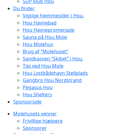
SUP klub Hou
Du finder
Vigtige hjemmesider i Hou.
Hou Havnebad
Hou Havnepromenade
Sauna på Hou Mole
Hou Molehus
Brug af “Molehuset”
Sandkassen “Skibet” i Hou.
Tipi ved Hou Mole
Hou Lystbådehavn Stellplads
Gangbro Hou Nordstrand
Pegasus Hou
Hou Shelters
Sponsorside
Molehusets venner
Frivillige hjælpere
Sponsorer