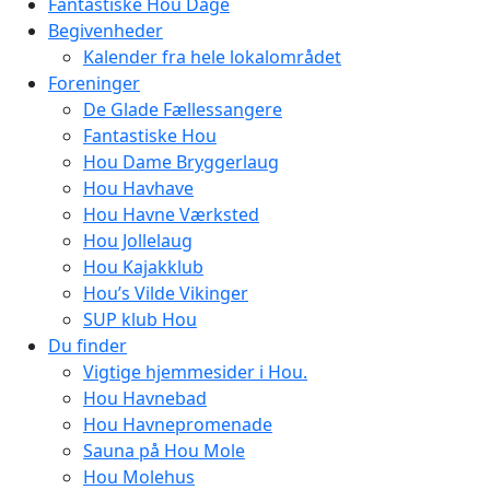
Fantastiske Hou Dage
Begivenheder
Kalender fra hele lokalområdet
Foreninger
De Glade Fællessangere
Fantastiske Hou
Hou Dame Bryggerlaug
Hou Havhave
Hou Havne Værksted
Hou Jollelaug
Hou Kajakklub
Hou’s Vilde Vikinger
SUP klub Hou
Du finder
Vigtige hjemmesider i Hou.
Hou Havnebad
Hou Havnepromenade
Sauna på Hou Mole
Hou Molehus