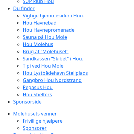
SUP klub Hou
Du finder
Vigtige hjemmesider i Hou.
Hou Havnebad
Hou Havnepromenade
Sauna på Hou Mole
Hou Molehus
Brug af “Molehuset”
Sandkassen “Skibet” i Hou.
Tipi ved Hou Mole
Hou Lystbådehavn Stellplads
Gangbro Hou Nordstrand
Pegasus Hou
Hou Shelters
Sponsorside
Molehusets venner
Frivillige hjælpere
Sponsorer