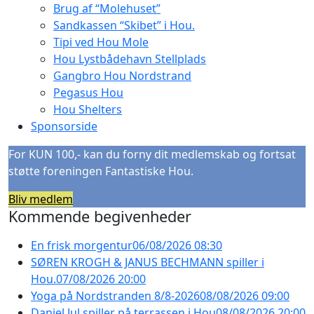
Brug af “Molehuset”
Sandkassen “Skibet” i Hou.
Tipi ved Hou Mole
Hou Lystbådehavn Stellplads
Gangbro Hou Nordstrand
Pegasus Hou
Hou Shelters
Sponsorside
For KUN 100,- kan du forny dit medlemskab og fortsat
støtte foreningen Fantastiske Hou.
Bliv medlem
Kommende begivenheder
En frisk morgentur
06/08/2026 08:30
SØREN KROGH & JANUS BECHMANN spiller i
Hou.
07/08/2026 20:00
Yoga på Nordstranden 8/8-2026
08/08/2026 09:00
Daniel Jul spiller på terrassen i Hou
08/08/2026 20:00