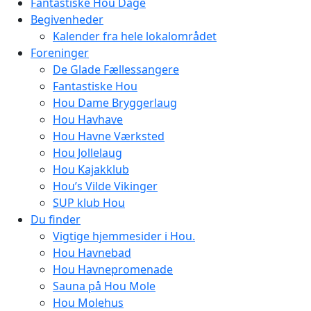
Fantastiske Hou Dage
Begivenheder
Kalender fra hele lokalområdet
Foreninger
De Glade Fællessangere
Fantastiske Hou
Hou Dame Bryggerlaug
Hou Havhave
Hou Havne Værksted
Hou Jollelaug
Hou Kajakklub
Hou’s Vilde Vikinger
SUP klub Hou
Du finder
Vigtige hjemmesider i Hou.
Hou Havnebad
Hou Havnepromenade
Sauna på Hou Mole
Hou Molehus