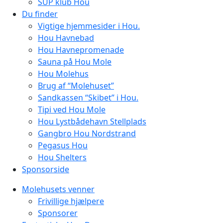
SUP klub Hou
Du finder
Vigtige hjemmesider i Hou.
Hou Havnebad
Hou Havnepromenade
Sauna på Hou Mole
Hou Molehus
Brug af “Molehuset”
Sandkassen “Skibet” i Hou.
Tipi ved Hou Mole
Hou Lystbådehavn Stellplads
Gangbro Hou Nordstrand
Pegasus Hou
Hou Shelters
Sponsorside
Molehusets venner
Frivillige hjælpere
Sponsorer