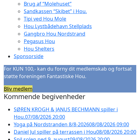
Brug af “Molehuset”
Sandkassen “Skibet” i Hou.
Tipi ved Hou Mole
Hou Lystbådehavn Stellplads
Gangbro Hou Nordstrand
Pegasus Hou
Hou Shelters
Sponsorside
For KUN 100,- kan du forny dit medlemskab og fortsat
støtte foreningen Fantastiske Hou.
Bliv medlem
Kommende begivenheder
SØREN KROGH & JANUS BECHMANN spiller i
Hou.
07/08/2026 20:00
Yoga på Nordstranden 8/8-2026
08/08/2026 09:00
Daniel Jul spiller på terrassen i Hou
08/08/2026 20:00
Spil solen ned 9. august
09/08/2026 20:00