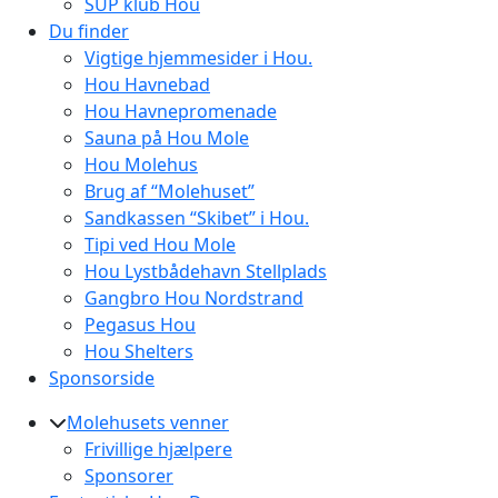
SUP klub Hou
Du finder
Vigtige hjemmesider i Hou.
Hou Havnebad
Hou Havnepromenade
Sauna på Hou Mole
Hou Molehus
Brug af “Molehuset”
Sandkassen “Skibet” i Hou.
Tipi ved Hou Mole
Hou Lystbådehavn Stellplads
Gangbro Hou Nordstrand
Pegasus Hou
Hou Shelters
Sponsorside
Molehusets venner
Frivillige hjælpere
Sponsorer