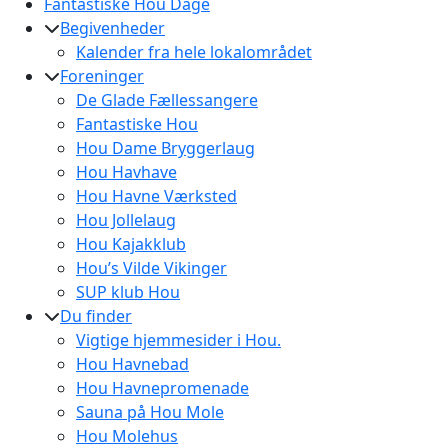
Fantastiske Hou Dage
Begivenheder
Kalender fra hele lokalområdet
Foreninger
De Glade Fællessangere
Fantastiske Hou
Hou Dame Bryggerlaug
Hou Havhave
Hou Havne Værksted
Hou Jollelaug
Hou Kajakklub
Hou’s Vilde Vikinger
SUP klub Hou
Du finder
Vigtige hjemmesider i Hou.
Hou Havnebad
Hou Havnepromenade
Sauna på Hou Mole
Hou Molehus