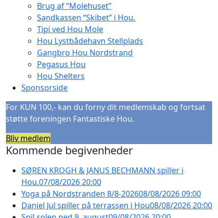
Brug af “Molehuset”
Sandkassen “Skibet” i Hou.
Tipi ved Hou Mole
Hou Lystbådehavn Stellplads
Gangbro Hou Nordstrand
Pegasus Hou
Hou Shelters
Sponsorside
For KUN 100,- kan du forny dit medlemskab og fortsat
støtte foreningen Fantastiske Hou.
Bliv medlem
Kommende begivenheder
SØREN KROGH & JANUS BECHMANN spiller i
Hou.
07/08/2026 20:00
Yoga på Nordstranden 8/8-2026
08/08/2026 09:00
Daniel Jul spiller på terrassen i Hou
08/08/2026 20:00
Spil solen ned 9. august
09/08/2026 20:00