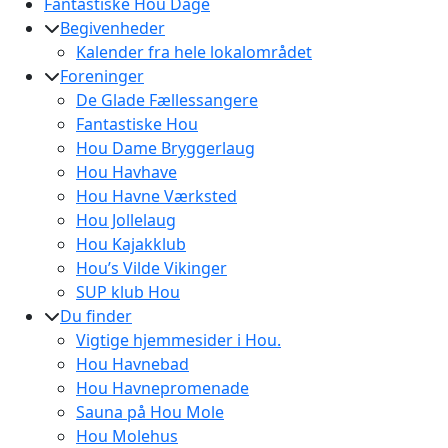
Fantastiske Hou Dage
Begivenheder
Kalender fra hele lokalområdet
Foreninger
De Glade Fællessangere
Fantastiske Hou
Hou Dame Bryggerlaug
Hou Havhave
Hou Havne Værksted
Hou Jollelaug
Hou Kajakklub
Hou’s Vilde Vikinger
SUP klub Hou
Du finder
Vigtige hjemmesider i Hou.
Hou Havnebad
Hou Havnepromenade
Sauna på Hou Mole
Hou Molehus