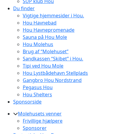
SUP klub Hou
Du finder
Vigtige hjemmesider i Hou.
Hou Havnebad
Hou Havnepromenade
Sauna på Hou Mole
Hou Molehus
Brug af “Molehuset”
Sandkassen “Skibet” i Hou.
Tipi ved Hou Mole
Hou Lystbådehavn Stellplads
Gangbro Hou Nordstrand
Pegasus Hou
Hou Shelters
Sponsorside
Molehusets venner
Frivillige hjælpere
Sponsorer