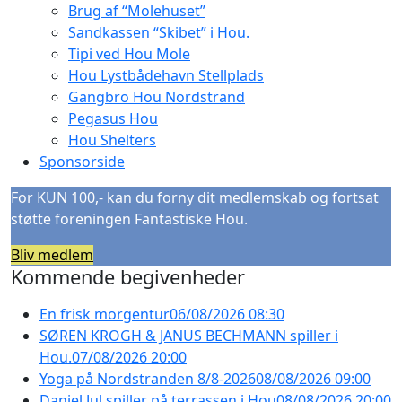
Brug af “Molehuset”
Sandkassen “Skibet” i Hou.
Tipi ved Hou Mole
Hou Lystbådehavn Stellplads
Gangbro Hou Nordstrand
Pegasus Hou
Hou Shelters
Sponsorside
For KUN 100,- kan du forny dit medlemskab og fortsat
støtte foreningen Fantastiske Hou.
Bliv medlem
Kommende begivenheder
En frisk morgentur
06/08/2026 08:30
SØREN KROGH & JANUS BECHMANN spiller i
Hou.
07/08/2026 20:00
Yoga på Nordstranden 8/8-2026
08/08/2026 09:00
Daniel Jul spiller på terrassen i Hou
08/08/2026 20:00