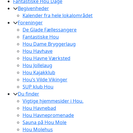
Fantastiske Hou Dage
Begivenheder
Kalender fra hele lokalområdet
Foreninger
De Glade Fællessangere
Fantastiske Hou
Hou Dame Bryggerlaug
Hou Havhave
Hou Havne Værksted
Hou Jollelaug
Hou Kajakklub
Hou’s Vilde Vikinger
SUP klub Hou
Du finder
Vigtige hjemmesider i Hou.
Hou Havnebad
Hou Havnepromenade
Sauna på Hou Mole
Hou Molehus