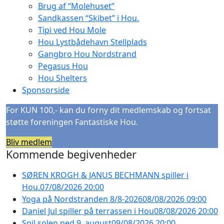
Brug af “Molehuset”
Sandkassen “Skibet” i Hou.
Tipi ved Hou Mole
Hou Lystbådehavn Stellplads
Gangbro Hou Nordstrand
Pegasus Hou
Hou Shelters
Sponsorside
For KUN 100,- kan du forny dit medlemskab og fortsat
støtte foreningen Fantastiske Hou.
Bliv medlem
Kommende begivenheder
SØREN KROGH & JANUS BECHMANN spiller i
Hou.
07/08/2026 20:00
Yoga på Nordstranden 8/8-2026
08/08/2026 09:00
Daniel Jul spiller på terrassen i Hou
08/08/2026 20:00
Spil solen ned 9. august
09/08/2026 20:00