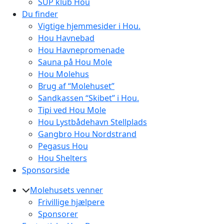
SUP klub Hou
Du finder
Vigtige hjemmesider i Hou.
Hou Havnebad
Hou Havnepromenade
Sauna på Hou Mole
Hou Molehus
Brug af “Molehuset”
Sandkassen “Skibet” i Hou.
Tipi ved Hou Mole
Hou Lystbådehavn Stellplads
Gangbro Hou Nordstrand
Pegasus Hou
Hou Shelters
Sponsorside
Molehusets venner
Frivillige hjælpere
Sponsorer