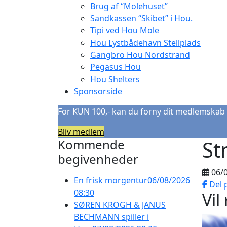
Brug af “Molehuset”
Sandkassen “Skibet” i Hou.
Tipi ved Hou Mole
Hou Lystbådehavn Stellplads
Gangbro Hou Nordstrand
Pegasus Hou
Hou Shelters
Sponsorside
For KUN 100,- kan du forny dit medlemskab 
Bliv medlem
St
Kommende
begivenheder
06/
En frisk morgentur
06/08/2026
Del 
08:30
Vil
SØREN KROGH & JANUS
BECHMANN spiller i