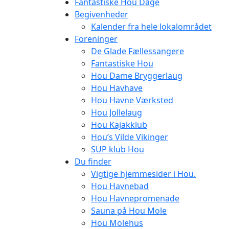
Fantastiske Hou Dage
Begivenheder
Kalender fra hele lokalområdet
Foreninger
De Glade Fællessangere
Fantastiske Hou
Hou Dame Bryggerlaug
Hou Havhave
Hou Havne Værksted
Hou Jollelaug
Hou Kajakklub
Hou’s Vilde Vikinger
SUP klub Hou
Du finder
Vigtige hjemmesider i Hou.
Hou Havnebad
Hou Havnepromenade
Sauna på Hou Mole
Hou Molehus