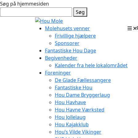
Søg på hjemmesiden
Søg
Molehusets venner
Frivillige hjælpere
Sponsorer
Fantastiske Hou Dage
Begivenheder
Kalender fra hele lokalområdet
Foreninger
De Glade Fællessangere
Fantastiske Hou
Hou Dame Bryggerlaug
Hou Havhave
Hou Havne Værksted
Hou Jollelaug
Hou Kajakklub
Hou’s Vilde Vikinger