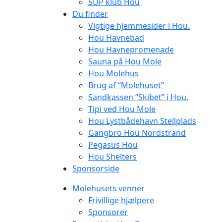
SUP klub Hou
Du finder
Vigtige hjemmesider i Hou.
Hou Havnebad
Hou Havnepromenade
Sauna på Hou Mole
Hou Molehus
Brug af “Molehuset”
Sandkassen “Skibet” i Hou.
Tipi ved Hou Mole
Hou Lystbådehavn Stellplads
Gangbro Hou Nordstrand
Pegasus Hou
Hou Shelters
Sponsorside
Molehusets venner
Frivillige hjælpere
Sponsorer