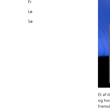
Fr
Lø
Sø
Et af 
og hvo
fremvi