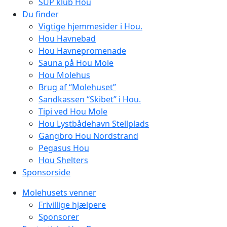
SUP klub Hou
Du finder
Vigtige hjemmesider i Hou.
Hou Havnebad
Hou Havnepromenade
Sauna på Hou Mole
Hou Molehus
Brug af “Molehuset”
Sandkassen “Skibet” i Hou.
Tipi ved Hou Mole
Hou Lystbådehavn Stellplads
Gangbro Hou Nordstrand
Pegasus Hou
Hou Shelters
Sponsorside
Molehusets venner
Frivillige hjælpere
Sponsorer