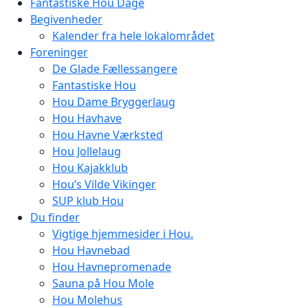
Fantastiske Hou Dage
Begivenheder
Kalender fra hele lokalområdet
Foreninger
De Glade Fællessangere
Fantastiske Hou
Hou Dame Bryggerlaug
Hou Havhave
Hou Havne Værksted
Hou Jollelaug
Hou Kajakklub
Hou’s Vilde Vikinger
SUP klub Hou
Du finder
Vigtige hjemmesider i Hou.
Hou Havnebad
Hou Havnepromenade
Sauna på Hou Mole
Hou Molehus