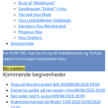
Brug af “Molehuset”
Sandkassen “Skibet” i Hou.
Tipi ved Hou Mole
Hou Lystbådehavn Stellplads
Gangbro Hou Nordstrand
Pegasus Hou
Hou Shelters
Sponsorside
For KUN 100,- kan du forny dit medlemskab og fortsat
støtte foreningen Fantastiske Hou.
Bliv medlem
Kommende begivenheder
Yoga på Nordstranden 8/8-2026
08/08/2026 09:00
Daniel Jul spiller på terrassen i Hou
08/08/2026 20:00
Spil solen ned 9. august
09/08/2026 20:00
Kræmmermarked på Molen 10/8-2026
10/08/2026
10:00