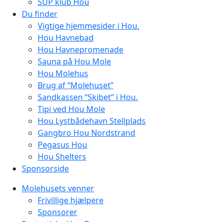
SUP klub Hou
Du finder
Vigtige hjemmesider i Hou.
Hou Havnebad
Hou Havnepromenade
Sauna på Hou Mole
Hou Molehus
Brug af “Molehuset”
Sandkassen “Skibet” i Hou.
Tipi ved Hou Mole
Hou Lystbådehavn Stellplads
Gangbro Hou Nordstrand
Pegasus Hou
Hou Shelters
Sponsorside
Molehusets venner
Frivillige hjælpere
Sponsorer