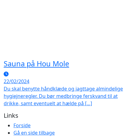
Sauna på Hou Mole
22/02/2024
Du skal benytte håndklæde og iagttage almindelige
hygiejneregler. Du bør medbringe ferskvand til at
drikke, samt eventuelt at hælde på […]
Links
Forside
Gå en side tilbage