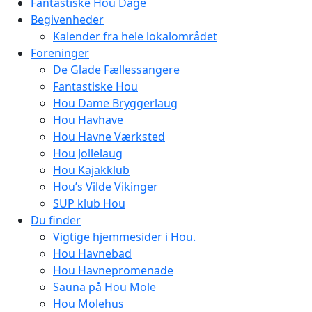
Fantastiske Hou Dage
Begivenheder
Kalender fra hele lokalområdet
Foreninger
De Glade Fællessangere
Fantastiske Hou
Hou Dame Bryggerlaug
Hou Havhave
Hou Havne Værksted
Hou Jollelaug
Hou Kajakklub
Hou’s Vilde Vikinger
SUP klub Hou
Du finder
Vigtige hjemmesider i Hou.
Hou Havnebad
Hou Havnepromenade
Sauna på Hou Mole
Hou Molehus