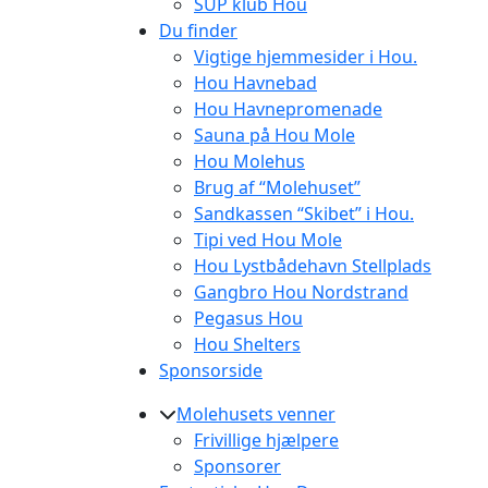
SUP klub Hou
Du finder
Vigtige hjemmesider i Hou.
Hou Havnebad
Hou Havnepromenade
Sauna på Hou Mole
Hou Molehus
Brug af “Molehuset”
Sandkassen “Skibet” i Hou.
Tipi ved Hou Mole
Hou Lystbådehavn Stellplads
Gangbro Hou Nordstrand
Pegasus Hou
Hou Shelters
Sponsorside
Molehusets venner
Frivillige hjælpere
Sponsorer