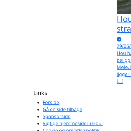
Hou
str
29/06
Hou h
beligg
Mole. 
ligger
[…]
Links
Forside
Gå en side tilbage
Sponsorside
Vigtige hjemmesider i Hou.
Cookie og privatlivspolitik