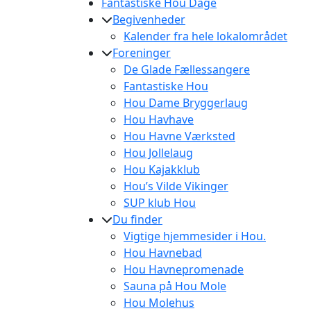
Fantastiske Hou Dage
Begivenheder
Kalender fra hele lokalområdet
Foreninger
De Glade Fællessangere
Fantastiske Hou
Hou Dame Bryggerlaug
Hou Havhave
Hou Havne Værksted
Hou Jollelaug
Hou Kajakklub
Hou’s Vilde Vikinger
SUP klub Hou
Du finder
Vigtige hjemmesider i Hou.
Hou Havnebad
Hou Havnepromenade
Sauna på Hou Mole
Hou Molehus