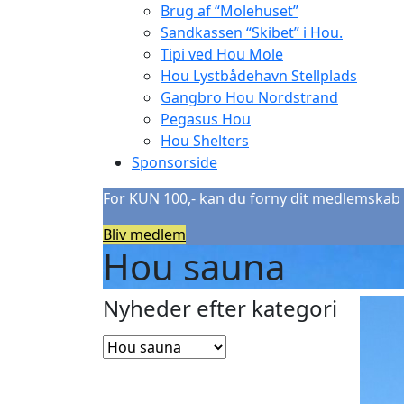
Brug af “Molehuset”
Sandkassen “Skibet” i Hou.
Tipi ved Hou Mole
Hou Lystbådehavn Stellplads
Gangbro Hou Nordstrand
Pegasus Hou
Hou Shelters
Sponsorside
For KUN 100,- kan du forny dit medlemskab 
Bliv medlem
Hou sauna
Nyheder efter kategori